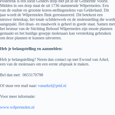
Posterenk is een klein Gelders dorp met pit in de Gemeente Voorst.
Midden in ons dorp staat de uit 1736 stammende Wilpermolen. Een
van de oudste en grootste koren-stellingmolens van Gelderland. Dit
jaar wordt de Wilpermolen flink gerestaureerd. Dit betekent een
nieuwe rietenkap, het totale schilderwerk en de molenstelling die wordt
aangepakt. Het draai- en maalwerk is geheel in goede staat. Samen met
het bestuur van de Stichting Behoud Wilpermolen zijn mooie plannen
gemaakt en het huidige groepje molenaars kan versterking gebruiken
om deze plannen te kunnen uitvoeren.
Heb je belangstelling en aanmelden:
Heb je belangstelling? Neem dan contact op met Ewoud van Arkel,
een van de molenaars om een eerste afspraak te maken.
Bel dan met: 0653170798
Of stuur een mail naar:
vanarkel@prid.nl
Voor meer informatie:
www.wilpermolen.nl