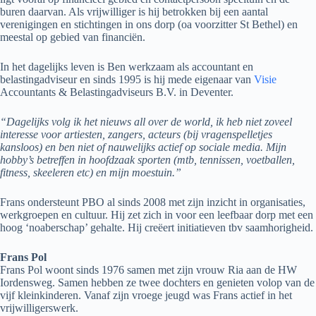
buren daarvan. Als vrijwilliger is hij betrokken bij een aantal
verenigingen en stichtingen in ons dorp (oa voorzitter St Bethel) en
meestal op gebied van financiën.
In het dagelijks leven is Ben werkzaam als accountant en
belastingadviseur en sinds 1995 is hij mede eigenaar van
Visie
Accountants & Belastingadviseurs B.V. in Deventer.
“Dagelijks volg ik het nieuws all over de world, ik heb niet zoveel
interesse voor artiesten, zangers, acteurs (bij vragenspelletjes
kansloos) en ben niet of nauwelijks actief op sociale media. Mijn
hobby’s betreffen in hoofdzaak sporten (mtb, tennissen, voetballen,
fitness, skeeleren etc) en mijn moestuin.”
Frans ondersteunt PBO al sinds 2008 met zijn inzicht in organisaties,
werkgroepen en cultuur. Hij zet zich in voor een leefbaar dorp met een
hoog ‘noaberschap’ gehalte. Hij creëert initiatieven tbv saamhorigheid.
Frans Pol
Frans Pol woont sinds 1976 samen met zijn vrouw Ria aan de HW
Iordensweg. Samen hebben ze twee dochters en genieten volop van de
vijf kleinkinderen. Vanaf zijn vroege jeugd was Frans actief in het
vrijwilligerswerk.