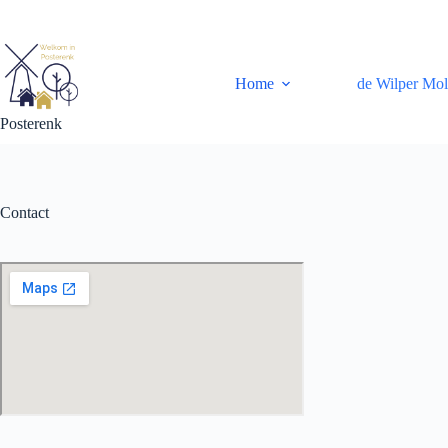
Ga
naar
de
inhoud
Home
de Wilper Mo
Posterenk
Contact