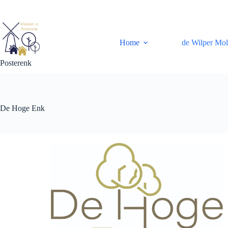
Ga
naar
de
inhoud
Home
de Wilper Mo
Posterenk
De Hoge Enk