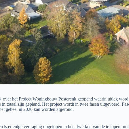
) over het Project Woningbouw Posterenk geopend waarin uitleg wordt
n totaal zijn gepland. Het project wordt in twee fasen uitgevoerd. Fa
het geheel in 2026 kan worden afgerond.
n is er enige vertraging opgelopen in het afwerken van de te lopen p