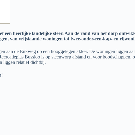
 met een heerlijke landelijke sfeer. Aan de rand van het dorp ont
en, van vrijstaande woningen tot twee-onder-een-kap- en rijwon
egen aan de Enkweg op een hooggelegen akker. De woningen liggen aan 
 Recreatieplas Bussloo is op steenworp afstand en voor boodschappen, o
iggen relatief dichtbij.
en!