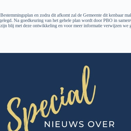
 Bestemmingsplan en zodra dit afkomt zal de Gemeente dit kenbaar mak
en gelegd. Na goedkeuring van het gehele plan wordt door PBO in same
zijn blij met deze ontwikkeling en voor meer informatie verwijzen we 